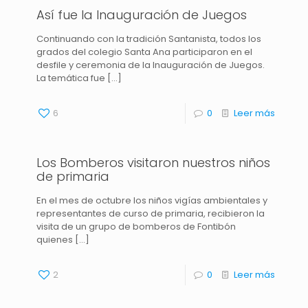
Así fue la Inauguración de Juegos
Continuando con la tradición Santanista, todos los
grados del colegio Santa Ana participaron en el
desfile y ceremonia de la Inauguración de Juegos.
La temática fue
[…]
6
0
Leer más
[rev_slider slider-28-oct]
Los Bomberos visitaron nuestros niños
de primaria
En el mes de octubre los niños vigías ambientales y
representantes de curso de primaria, recibieron la
visita de un grupo de bomberos de Fontibón
quienes
[…]
2
0
Leer más
[rev_slider slider-25nov]