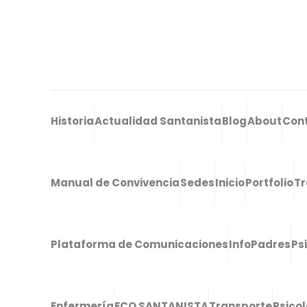
Historia
Actualidad Santanista
Blog
About
Con
Manual de Convivencia
Sedes
Inicio
Portfolio
Tr
Plataforma de Comunicaciones
InfoPadres
Ps
Enfermería
ECO SANTANISTA
Transporte
Psico