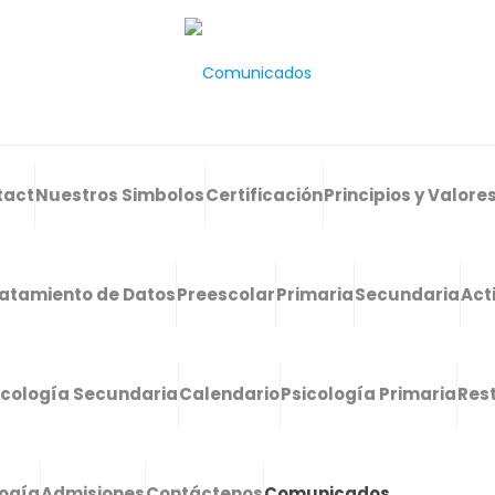
tact
Nuestros Simbolos
Certificación
Principios y Valore
atamiento de Datos
Preescolar
Primaria
Secundaria
Act
icología Secundaria
Calendario
Psicología Primaria
Res
logía
Admisiones
Contáctenos
Comunicados