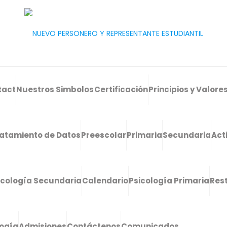
tact
Nuestros Simbolos
Certificación
Principios y Valore
atamiento de Datos
Preescolar
Primaria
Secundaria
Act
icología Secundaria
Calendario
Psicología Primaria
Res
logía
Admisiones
Contáctenos
Comunicados