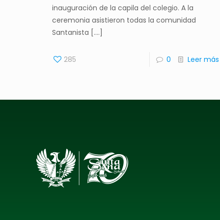
inauguración de la capila del colegio. A la
ceremonia asistieron todas la comunidad
Santanista [....]
285
0
Leer más