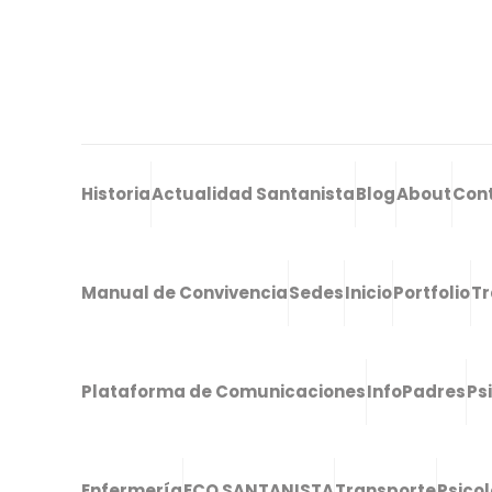
Historia
Actualidad Santanista
Blog
About
Con
Manual de Convivencia
Sedes
Inicio
Portfolio
Tr
Plataforma de Comunicaciones
InfoPadres
Ps
Enfermería
ECO SANTANISTA
Transporte
Psico