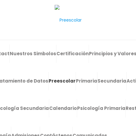
tact
Nuestros Simbolos
Certificación
Principios y Valore
atamiento de Datos
Preescolar
Primaria
Secundaria
Act
icología Secundaria
Calendario
Psicología Primaria
Res
logía
Admisiones
Contáctenos
Comunicados