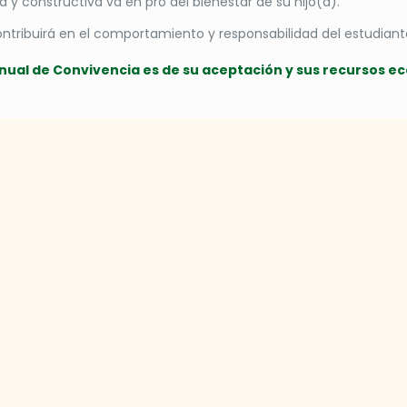
 y constructiva va en pro del bienestar de su hijo(a).
ntribuirá en el comportamiento y responsabilidad del estudiant
anual de Convivencia es de su aceptación y sus recursos e