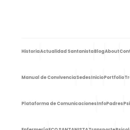
Historia
Actualidad Santanista
Blog
About
Con
Manual de Convivencia
Sedes
Inicio
Portfolio
Tr
Plataforma de Comunicaciones
InfoPadres
Ps
Enfermería
ECO SANTANISTA
Transporte
Psico