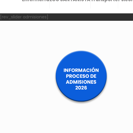
[rev_slider admisiones]