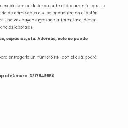
dispensable leer cuidadosamente el documento, que se
lario de admisiones que se encuentra en el botón
ar. Una vez hayan ingresado al formulario, deben
ancias laborales.
s, espacios, etc.
Además,
solo se puede
ara entregarle un número PIN, con el cuál podrá
p al número: 3217549650