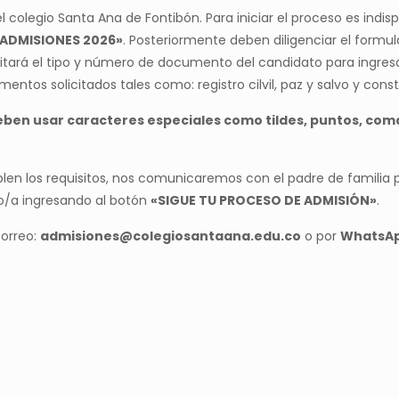
l colegio Santa Ana de Fontibón. Para iniciar el proceso es in
ADMISIONES 2026»
. Posteriormente deben diligenciar el formu
icitará el tipo y número de documento del candidato para ingres
entos solicitados tales como: registro cilvil, paz y salvo y const
eben usar caracteres especiales como tildes, puntos, coma
en los requisitos, nos comunicaremos con el padre de familia p
jo/a ingresando al botón
«SIGUE TU PROCESO DE ADMISIÓN»
.
correo:
admisiones@colegiosantaana.edu.co
o por
WhatsAp