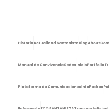
Historia
Actualidad Santanista
Blog
About
Con
Manual de Convivencia
Sedes
Inicio
Portfolio
Tr
Plataforma de Comunicaciones
InfoPadres
Ps
Enfermería
ECO SANTANISTA
Transporte
Psico