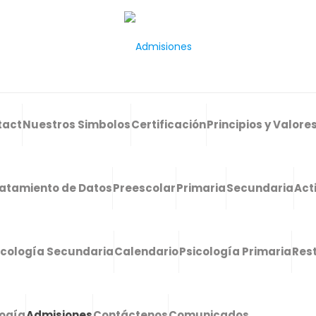
tact
Nuestros Simbolos
Certificación
Principios y Valore
atamiento de Datos
Preescolar
Primaria
Secundaria
Act
icología Secundaria
Calendario
Psicología Primaria
Res
logía
Admisiones
Contáctenos
Comunicados