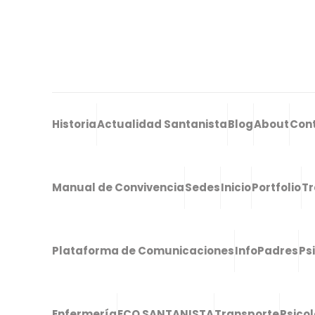
Historia
Actualidad Santanista
Blog
About
Con
Manual de Convivencia
Sedes
Inicio
Portfolio
Tr
Plataforma de Comunicaciones
InfoPadres
Ps
Enfermería
ECO SANTANISTA
Transporte
Psico