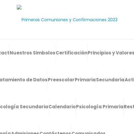
tact
Nuestros Simbolos
Certificación
Principios y Valore
atamiento de Datos
Preescolar
Primaria
Secundaria
Act
icología Secundaria
Calendario
Psicología Primaria
Res
logía
Admisiones
Contáctenos
Comunicados