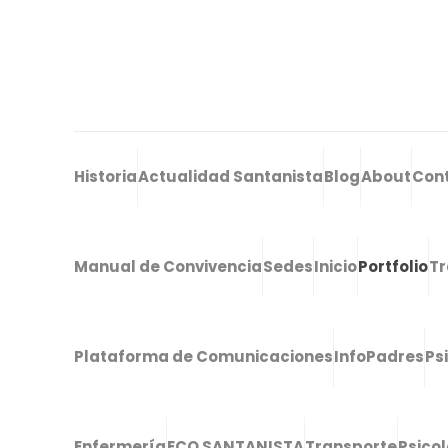
Historia
Actualidad Santanista
Blog
About
Con
Manual de Convivencia
Sedes
Inicio
Portfolio
Tr
Plataforma de Comunicaciones
InfoPadres
Ps
Enfermería
ECO SANTANISTA
Transporte
Psico