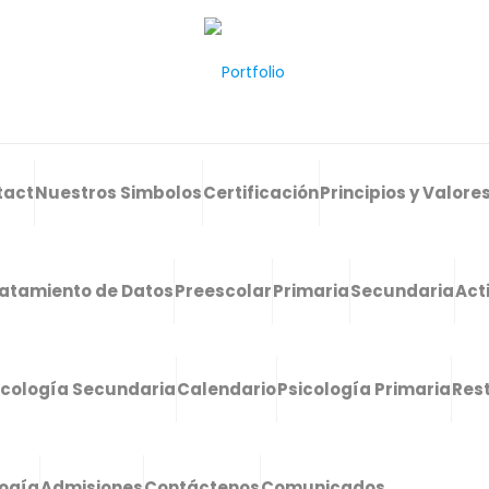
tact
Nuestros Simbolos
Certificación
Principios y Valore
atamiento de Datos
Preescolar
Primaria
Secundaria
Act
icología Secundaria
Calendario
Psicología Primaria
Res
logía
Admisiones
Contáctenos
Comunicados