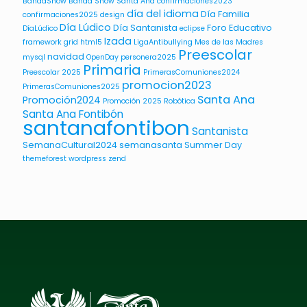
BandaShow
Banda Show Santa Ana
confirmaciones2023
día del idioma
Día Familia
confirmaciones2025
design
Día Lúdico
Día Santanista
Foro Educativo
DíaLúdico
eclipse
Izada
framework
grid
html5
LigaAntibullying
Mes de las Madres
Preescolar
navidad
mysql
OpenDay
personera2025
Primaria
Preescolar 2025
PrimerasComuniones2024
promocion2023
PrimerasComuniones2025
Santa Ana
Promoción2024
Promoción 2025
Robótica
Santa Ana Fontibón
santanafontibon
Santanista
SemanaCultural2024
semanasanta
Summer Day
themeforest
wordpress
zend