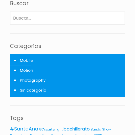
Buscar
Categorías
Mobile
Motion
Photography
Sin categoría
Tags
#SantaAna
bachillerato
80'spartynight
Banda Show