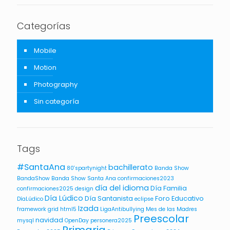
Categorías
Mobile
Motion
Photography
Sin categoría
Tags
#SantaAna
bachillerato
80'spartynight
Banda Show
BandaShow
Banda Show Santa Ana
confirmaciones2023
día del idioma
Día Familia
confirmaciones2025
design
Día Lúdico
Día Santanista
Foro Educativo
DíaLúdico
eclipse
Izada
framework
grid
html5
LigaAntibullying
Mes de las Madres
Preescolar
navidad
mysql
OpenDay
personera2025
Primaria