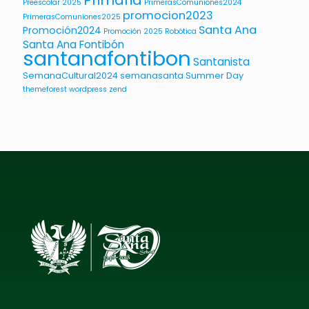
Preescolar 2025
PrimerasComuniones2024
promocion2023
PrimerasComuniones2025
Santa Ana
Promoción2024
Promoción 2025
Robótica
Santa Ana Fontibón
santanafontibon
Santanista
SemanaCultural2024
semanasanta
Summer Day
themeforest
wordpress
zend