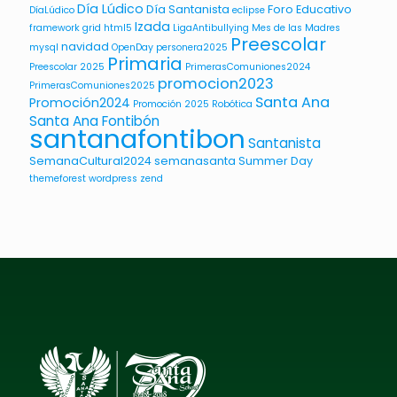
Día Lúdico
Día Santanista
Foro Educativo
DíaLúdico
eclipse
Izada
framework
grid
html5
LigaAntibullying
Mes de las Madres
Preescolar
navidad
mysql
OpenDay
personera2025
Primaria
Preescolar 2025
PrimerasComuniones2024
promocion2023
PrimerasComuniones2025
Santa Ana
Promoción2024
Promoción 2025
Robótica
Santa Ana Fontibón
santanafontibon
Santanista
SemanaCultural2024
semanasanta
Summer Day
themeforest
wordpress
zend