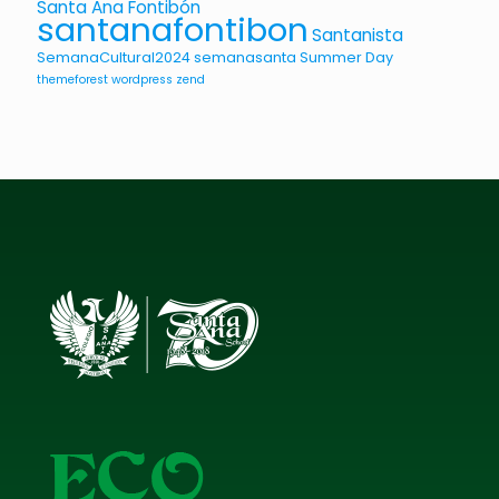
Santa Ana Fontibón
santanafontibon
Santanista
SemanaCultural2024
semanasanta
Summer Day
themeforest
wordpress
zend