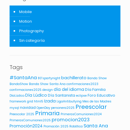
Mobile
Motion
Photography
Sin categoría
Tags
#SantaAna
bachillerato
80'spartynight
Banda Show
BandaShow
Banda Show Santa Ana
confirmaciones2023
día del idioma
Día Familia
confirmaciones2025
design
Día Lúdico
Día Santanista
Foro Educativo
DíaLúdico
eclipse
Izada
framework
grid
html5
LigaAntibullying
Mes de las Madres
Preescolar
navidad
mysql
OpenDay
personera2025
Primaria
Preescolar 2025
PrimerasComuniones2024
promocion2023
PrimerasComuniones2025
Santa Ana
Promoción2024
Promoción 2025
Robótica