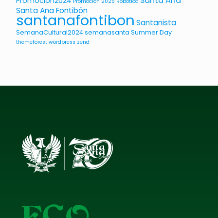
Santa Ana
Promoción2024
Promoción 2025
Robótica
Santa Ana Fontibón
santanafontibon
Santanista
SemanaCultural2024
semanasanta
Summer Day
themeforest
wordpress
zend