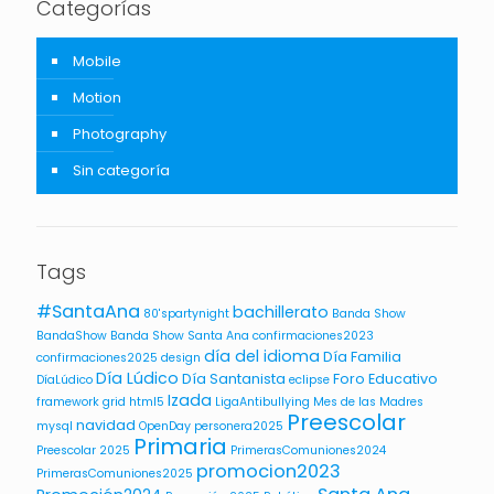
Categorías
Mobile
Motion
Photography
Sin categoría
Tags
#SantaAna
bachillerato
80'spartynight
Banda Show
BandaShow
Banda Show Santa Ana
confirmaciones2023
día del idioma
Día Familia
confirmaciones2025
design
Día Lúdico
Día Santanista
Foro Educativo
DíaLúdico
eclipse
Izada
framework
grid
html5
LigaAntibullying
Mes de las Madres
Preescolar
navidad
mysql
OpenDay
personera2025
Primaria
Preescolar 2025
PrimerasComuniones2024
promocion2023
PrimerasComuniones2025