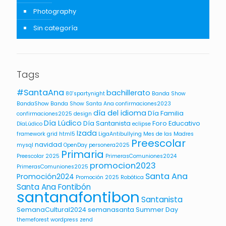
Photography
Sin categoría
Tags
#SantaAna
bachillerato
80'spartynight
Banda Show
BandaShow
Banda Show Santa Ana
confirmaciones2023
día del idioma
Día Familia
confirmaciones2025
design
Día Lúdico
Día Santanista
Foro Educativo
DíaLúdico
eclipse
Izada
framework
grid
html5
LigaAntibullying
Mes de las Madres
Preescolar
navidad
mysql
OpenDay
personera2025
Primaria
Preescolar 2025
PrimerasComuniones2024
promocion2023
PrimerasComuniones2025
Santa Ana
Promoción2024
Promoción 2025
Robótica
Santa Ana Fontibón
santanafontibon
Santanista
SemanaCultural2024
semanasanta
Summer Day
themeforest
wordpress
zend