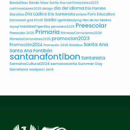
BandaShow
Banda Show Santa Ana
confirmaciones2023
día del idioma
Día Familia
confirmaciones2025
design
Día Lúdico
Día Santanista
Foro Educativo
DíaLúdico
eclipse
Izada
framework
grid
html5
LigaAntibullying
Mes de las Madres
Preescolar
navidad
mysql
OpenDay
personera2025
Primaria
Preescolar 2025
PrimerasComuniones2024
promocion2023
PrimerasComuniones2025
Santa Ana
Promoción2024
Promoción 2025
Robótica
Santa Ana Fontibón
santanafontibon
Santanista
SemanaCultural2024
semanasanta
Summer Day
themeforest
wordpress
zend