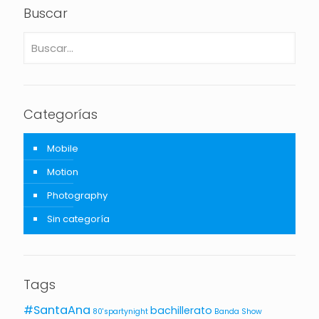
Buscar
Categorías
Mobile
Motion
Photography
Sin categoría
Tags
#SantaAna
bachillerato
80'spartynight
Banda Show