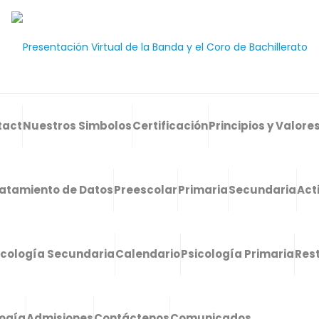
tact
Nuestros Simbolos
Certificación
Principios y Valore
atamiento de Datos
Preescolar
Primaria
Secundaria
Act
icología Secundaria
Calendario
Psicología Primaria
Res
logía
Admisiones
Contáctenos
Comunicados