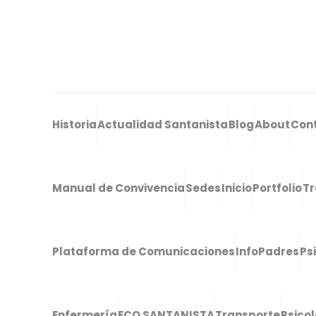
Historia
Actualidad Santanista
Blog
About
Con
Manual de Convivencia
Sedes
Inicio
Portfolio
Tr
Plataforma de Comunicaciones
InfoPadres
Ps
Enfermería
ECO SANTANISTA
Transporte
Psico