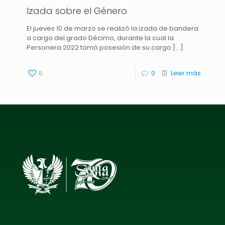
Izada sobre el Género
El jueves 10 de marzo se realizó la izada de bandera
a cargo del grado Décimo, durante la cual la
Personera 2022 tomó posesión de su cargo
[…]
6
0
Leer más