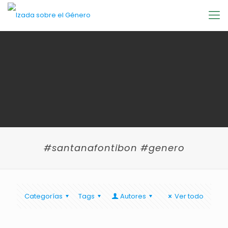
#santanafontibon #genero
Categorías
Tags
Autores
Ver todo