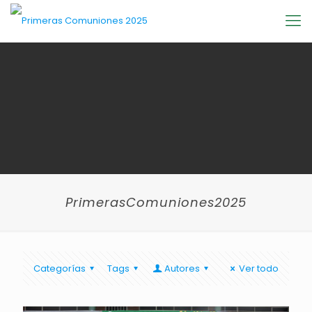
PrimerasComuniones2025
Categorías
Tags
Autores
Ver todo