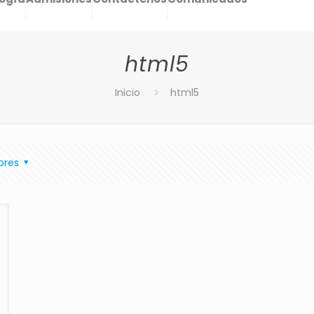
html5
Inicio
html5
ores