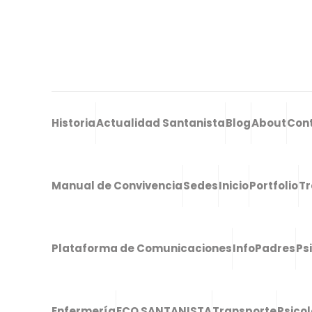
Historia
Actualidad Santanista
Blog
About
Con
Manual de Convivencia
Sedes
Inicio
Portfolio
Tr
Plataforma de Comunicaciones
InfoPadres
Ps
Enfermería
ECO SANTANISTA
Transporte
Psico