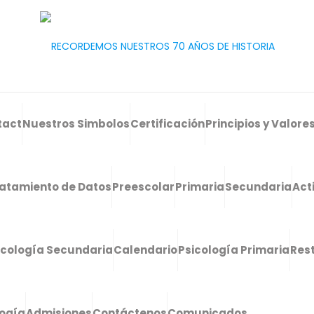
tact
Nuestros Simbolos
Certificación
Principios y Valore
atamiento de Datos
Preescolar
Primaria
Secundaria
Act
icología Secundaria
Calendario
Psicología Primaria
Res
logía
Admisiones
Contáctenos
Comunicados