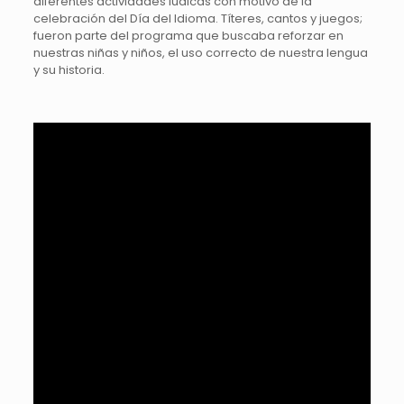
diferentes actividades lúdicas con motivo de la
celebración del Día del Idioma. Títeres, cantos y juegos;
fueron parte del programa que buscaba reforzar en
nuestras niñas y niños, el uso correcto de nuestra lengua
y su historia.