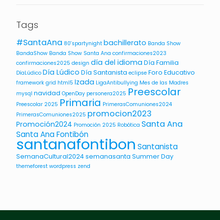
Tags
#SantaAna
bachillerato
80'spartynight
Banda Show
BandaShow
Banda Show Santa Ana
confirmaciones2023
día del idioma
Día Familia
confirmaciones2025
design
Día Lúdico
Día Santanista
Foro Educativo
DíaLúdico
eclipse
Izada
framework
grid
html5
LigaAntibullying
Mes de las Madres
Preescolar
navidad
mysql
OpenDay
personera2025
Primaria
Preescolar 2025
PrimerasComuniones2024
promocion2023
PrimerasComuniones2025
Santa Ana
Promoción2024
Promoción 2025
Robótica
Santa Ana Fontibón
santanafontibon
Santanista
SemanaCultural2024
semanasanta
Summer Day
themeforest
wordpress
zend