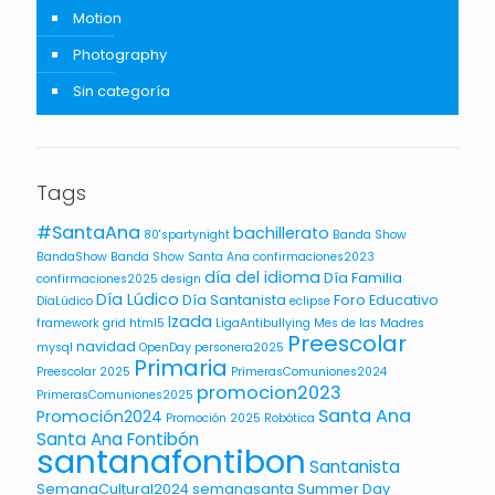
Motion
Photography
Sin categoría
Tags
#SantaAna
bachillerato
80'spartynight
Banda Show
BandaShow
Banda Show Santa Ana
confirmaciones2023
día del idioma
Día Familia
confirmaciones2025
design
Día Lúdico
Día Santanista
Foro Educativo
DíaLúdico
eclipse
Izada
framework
grid
html5
LigaAntibullying
Mes de las Madres
Preescolar
navidad
mysql
OpenDay
personera2025
Primaria
Preescolar 2025
PrimerasComuniones2024
promocion2023
PrimerasComuniones2025
Santa Ana
Promoción2024
Promoción 2025
Robótica
Santa Ana Fontibón
santanafontibon
Santanista
SemanaCultural2024
semanasanta
Summer Day