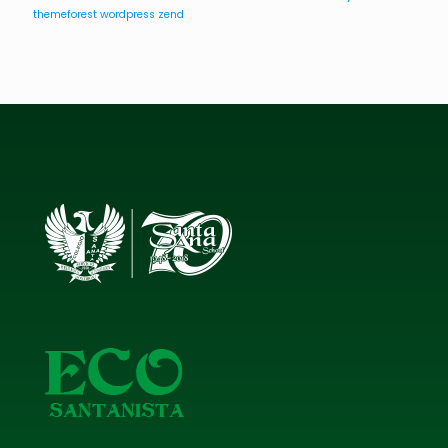
themeforest
wordpress
zend