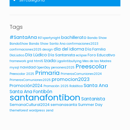
Sin categoría
Tags
#SantaAna
bachillerato
80'spartynight
Banda Show
BandaShow
Banda Show Santa Ana
confirmaciones2023
día del idioma
Día Familia
confirmaciones2025
design
Día Lúdico
Día Santanista
Foro Educativo
DíaLúdico
eclipse
Izada
framework
grid
html5
LigaAntibullying
Mes de las Madres
Preescolar
navidad
mysql
OpenDay
personera2025
Primaria
Preescolar 2025
PrimerasComuniones2024
promocion2023
PrimerasComuniones2025
Santa Ana
Promoción2024
Promoción 2025
Robótica
Santa Ana Fontibón
santanafontibon
Santanista
SemanaCultural2024
semanasanta
Summer Day
themeforest
wordpress
zend