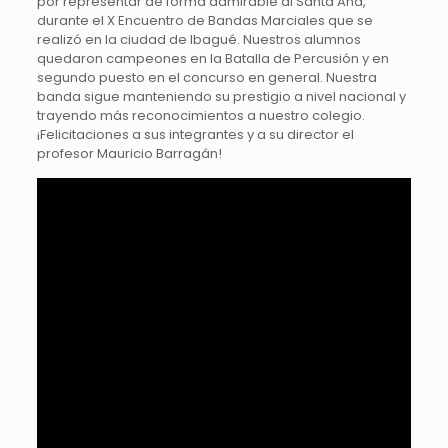
por representar de forma admirable al Santa Ana,
durante el X Encuentro de Bandas Marciales que se
realizó en la ciudad de Ibagué. Nuestros alumnos
quedaron campeones en la Batalla de Percusión y en
segundo puesto en el concurso en general. Nuestra
banda sigue manteniendo su prestigio a nivel nacional y
trayendo más reconocimientos a nuestro colegio.
¡Felicitaciones a sus integrantes y a su director el
profesor Mauricio Barragán!