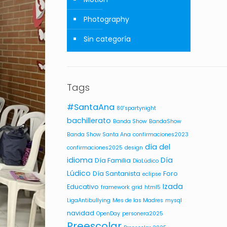
Photography
Sin categoría
Tags
#SantaAna
80'spartynight
bachillerato
Banda Show
BandaShow
Banda Show Santa Ana
confirmaciones2023
día del
confirmaciones2025
design
idioma
Día
Día Familia
DíaLúdico
Lúdico
Día Santanista
Foro
eclipse
Izada
Educativo
framework
grid
html5
LigaAntibullying
Mes de las Madres
mysql
navidad
OpenDay
personera2025
Preescolar