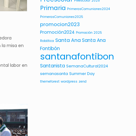
Preescolar 2025
Primaria
PrimerasComuniones2024
PrimerasComuniones2025
promocion2023
Promoción2024
Promoción 2025
vedora
Santa Ana
Santa Ana
Robótica
n la misa en
Fontibón
santanafontibon
ntal labor en
Santanista
SemanaCultural2024
semanasanta
Summer Day
themeforest
wordpress
zend