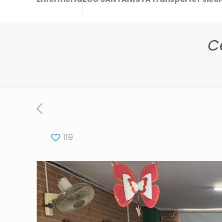
C
119