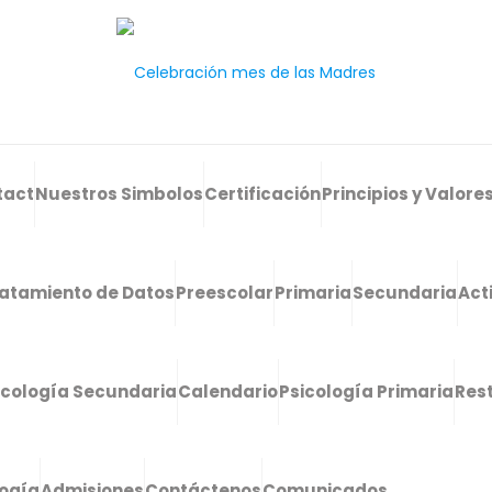
tact
Nuestros Simbolos
Certificación
Principios y Valore
atamiento de Datos
Preescolar
Primaria
Secundaria
Act
icología Secundaria
Calendario
Psicología Primaria
Res
logía
Admisiones
Contáctenos
Comunicados