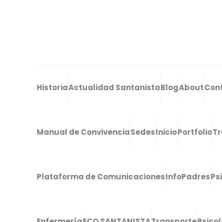
Historia
Actualidad Santanista
Blog
About
Con
Manual de Convivencia
Sedes
Inicio
Portfolio
Tr
Plataforma de Comunicaciones
InfoPadres
Ps
Enfermería
ECO SANTANISTA
Transporte
Psico