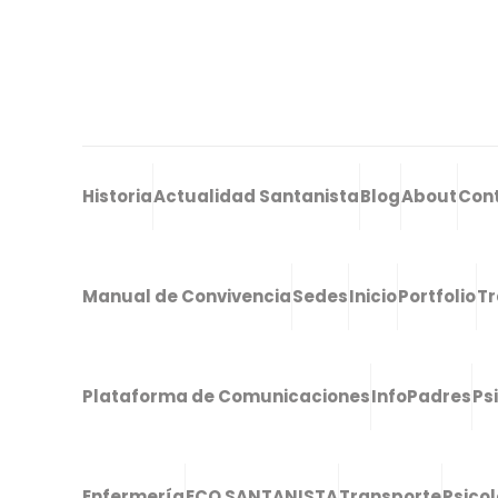
Historia
Actualidad Santanista
Blog
About
Con
Manual de Convivencia
Sedes
Inicio
Portfolio
Tr
Plataforma de Comunicaciones
InfoPadres
Ps
Enfermería
ECO SANTANISTA
Transporte
Psico