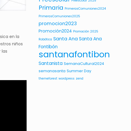
Preescolar 2025
Primaria
PrimerasComuniones2024
PrimerasComuniones2025
promocion2023
Promoción2024
Promoción 2025
ica en la
Santa Ana
Santa Ana
Robótica
stros niños
Fontibón
 las
santanafontibon
Santanista
SemanaCultural2024
semanasanta
Summer Day
themeforest
wordpress
zend