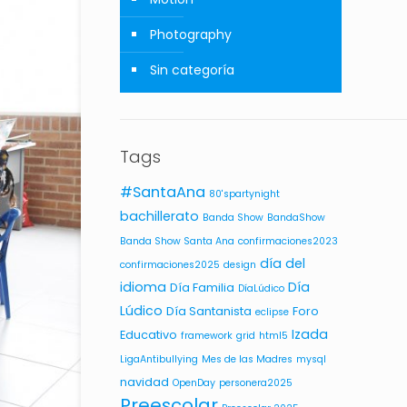
Photography
Sin categoría
Tags
#SantaAna
80'spartynight
bachillerato
Banda Show
BandaShow
Banda Show Santa Ana
confirmaciones2023
día del
confirmaciones2025
design
idioma
Día
Día Familia
DíaLúdico
Lúdico
Día Santanista
Foro
eclipse
Izada
Educativo
framework
grid
html5
LigaAntibullying
Mes de las Madres
mysql
navidad
OpenDay
personera2025
Preescolar