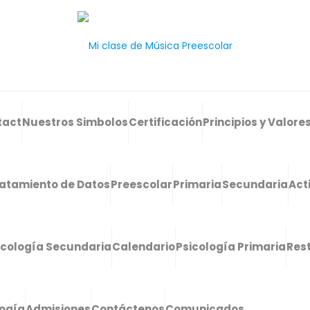
tact
Nuestros Simbolos
Certificación
Principios y Valore
atamiento de Datos
Preescolar
Primaria
Secundaria
Act
icología Secundaria
Calendario
Psicología Primaria
Res
logía
Admisiones
Contáctenos
Comunicados