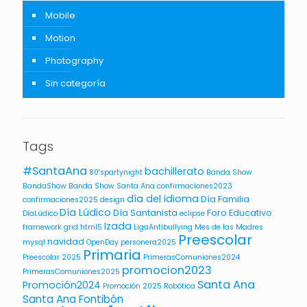
Mobile
Motion
Photography
Sin categoría
Tags
#SantaAna
bachillerato
80'spartynight
Banda Show
BandaShow
Banda Show Santa Ana
confirmaciones2023
día del idioma
Día Familia
confirmaciones2025
design
Día Lúdico
Día Santanista
Foro Educativo
DíaLúdico
eclipse
Izada
framework
grid
html5
LigaAntibullying
Mes de las Madres
Preescolar
navidad
mysql
OpenDay
personera2025
Primaria
Preescolar 2025
PrimerasComuniones2024
promocion2023
PrimerasComuniones2025
Santa Ana
Promoción2024
Promoción 2025
Robótica
Santa Ana Fontibón