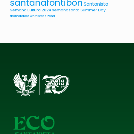
santanafontibon
Santanista
SemanaCultural2024
semanasanta
Summer Day
themeforest
wordpress
zend