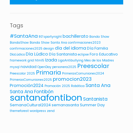
Tags
#SantaAna
bachillerato
80'spartynight
Banda Show
BandaShow
Banda Show Santa Ana
confirmaciones2023
día del idioma
Día Familia
confirmaciones2025
design
Día Lúdico
Día Santanista
Foro Educativo
DíaLúdico
eclipse
Izada
framework
grid
html5
LigaAntibullying
Mes de las Madres
Preescolar
navidad
mysql
OpenDay
personera2025
Primaria
Preescolar 2025
PrimerasComuniones2024
promocion2023
PrimerasComuniones2025
Santa Ana
Promoción2024
Promoción 2025
Robótica
Santa Ana Fontibón
santanafontibon
Santanista
SemanaCultural2024
semanasanta
Summer Day
themeforest
wordpress
zend