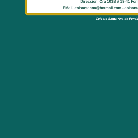
Dirección: Cra 103B # 18-41 Font
EMail: colsantaana@hotmail.com - colsan
Colegio Santa Ana de Fonti